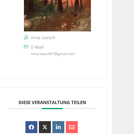
Irina Loesch
E-Mail
irina.loesch67@gmail.com
DIESE VERANSTALTUNG TEILEN