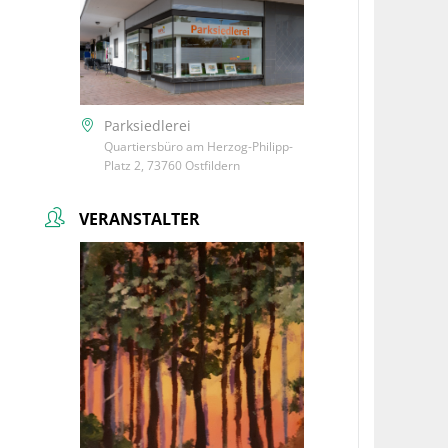
Parksiedlerei
Quartiersbüro am Herzog-Philipp-
Platz 2, 73760 Ostfildern
VERANSTALTER