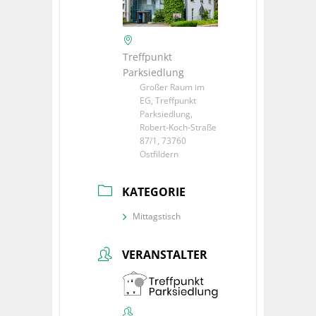
Treffpunkt
Parksiedlung
Großer Raum im
EG, Treffpunkt
Parksiedlung,
Robert-Koch-Straße
87/1, 73760
Ostfildern
KATEGORIE
Mittagstisch
VERANSTALTER