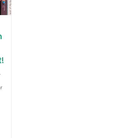
n
!
-
r